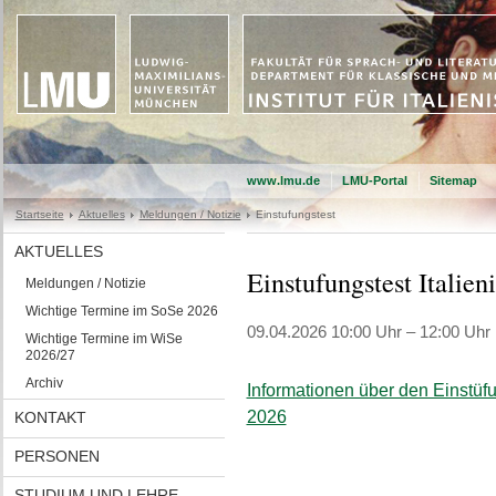
www.lmu.de
LMU-Portal
Sitemap
Startseite
Aktuelles
Meldungen / Notizie
Einstufungstest
AKTUELLES
Einstufungstest Italien
Meldungen / Notizie
Wichtige Termine im SoSe 2026
09.04.2026 10:00 Uhr – 12:00 Uhr
Wichtige Termine im WiSe
2026/27
Archiv
Informationen über den Einstüf
2026
KONTAKT
PERSONEN
STUDIUM UND LEHRE