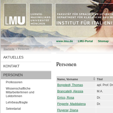
www.lmu.de
LMU-Portal
Sitemap
Startseite
Personen
AKTUELLES
Personen
KONTAKT
PERSONEN
Name, Vorname
Titel
Professoren
Borgstedt, Thomas
apl. Prof. Dr
Wissenschaftliche
Brancatelli, Alessia
M.A.
MitarbeiterInnen und
LektorInnen
Errico, Rosa
Dr.
Lehrbeauftragte
Fingerle, Maddalena
Dr.
Sekretariat
Fluyerar, Diana