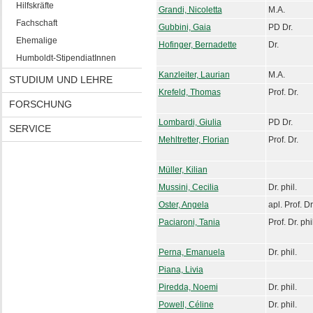
Hilfskräfte
Grandi, Nicoletta
M.A.
Fachschaft
Gubbini, Gaia
PD Dr.
Ehemalige
Hofinger, Bernadette
Dr.
Humboldt-StipendiatInnen
Kanzleiter, Laurian
M.A.
STUDIUM UND LEHRE
Krefeld, Thomas
Prof. Dr.
FORSCHUNG
Lombardi, Giulia
PD Dr.
SERVICE
Mehltretter, Florian
Prof. Dr.
Müller, Kilian
Mussini, Cecilia
Dr. phil.
Oster, Angela
apl. Prof. Dr
Paciaroni, Tania
Prof. Dr. phi
Perna, Emanuela
Dr. phil.
Piana, Livia
Piredda, Noemi
Dr. phil.
Powell, Céline
Dr. phil.