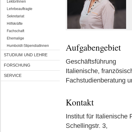
LektorInnen
Lehrbeauftragte
Sekretariat
Hilfskräfte
Fachschaft
Ehemalige
Aufgabengebiet
Humboldt-StipendiatInnen
STUDIUM UND LEHRE
Geschäftsführung
FORSCHUNG
Italienische, französis
SERVICE
Fachstudienberatung un
Kontakt
Institut für Italienisc
Schellingstr. 3,