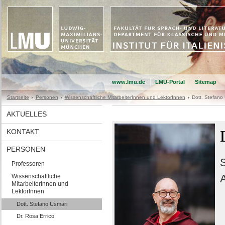
www.lmu.de
LMU-Portal
Sitemap
Startseite
Personen
Wissenschaftliche MitarbeiterInnen und LektorInnen
Dott. Stefano
AKTUELLES
KONTAKT
PERSONEN
S
Professoren
Wissenschaftliche
MitarbeiterInnen und
LektorInnen
Dott. Stefano Usmari
Dr. Rosa Errico