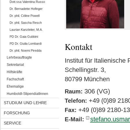
Dott.ssa Valentina Russo
Dr. Bernadette Hofinger
Dr. phil. Céline Powell
Dr. phil. Sascha Resch
Laurian Kanzleiter, M.A.
PD Dr. Gaia Gubbini
Kontakt
PD Dr. Giulia Lombardi
Dr. phil. Noemi Piredda
Lehrbeauftragte
Institut für Italienisc
Sekretariat
Schellingstr. 3,
Hilfskräfte
80799 München
Fachschaft
Ehemalige
306 (VG)
Raum:
Humboldt-StipendiatInnen
+49 (0)89 218
Telefon:
STUDIUM UND LEHRE
+49 (0)89 2180-1
Fax:
FORSCHUNG
stefano.usma
E-Mail:
SERVICE