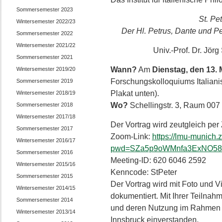
Sommersemester 2023
St. Pe
Wintersemester 2022/23
Der Hl. Petrus, Dante und Pe
Sommersemester 2022
Wintersemester 2021/22
Univ.-Prof. Dr. Jör
Sommersemester 2021
Wann?
Am
Dienstag, den 13. 
Wintersemester 2019/20
Forschungskolloquiums Italianisti
Sommersemester 2019
Plakat unten).
Wintersemester 2018/19
Wo?
Schellingstr. 3, Raum 007
Sommersemester 2018
Wintersemester 2017/18
Der Vortrag wird zeutgleich per
Sommersemester 2017
Zoom-Link:
https://lmu-munich
Wintersemester 2016/17
pwd=SZa5p9oWMnfa3ExNO58Y
Sommersemester 2016
Meeting-ID: 620 6046 2592
Wintersemester 2015/16
Kenncode: StPeter
Sommersemester 2015
Der Vortrag wird mit Foto und V
Wintersemester 2014/15
dokumentiert. Mit Ihrer Teilnah
Sommersemester 2014
und deren Nutzung im Rahmen d
Wintersemester 2013/14
Innsbruck einverstanden.