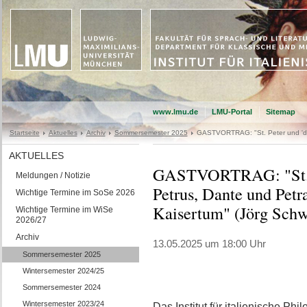
www.lmu.de
LMU-Portal
Sitemap
Startseite
Aktuelles
Archiv
Sommersemester 2025
GASTVORTRAG: "St. Peter und 'die 
AKTUELLES
GASTVORTRAG: "St. Pe
Meldungen / Notizie
Petrus, Dante und Petra
Wichtige Termine im SoSe 2026
Kaisertum" (Jörg Schw
Wichtige Termine im WiSe
2026/27
Archiv
13.05.2025 um 18:00 Uhr
Sommersemester 2025
Wintersemester 2024/25
Sommersemester 2024
Wintersemester 2023/24
Das Institut für italienische Phi