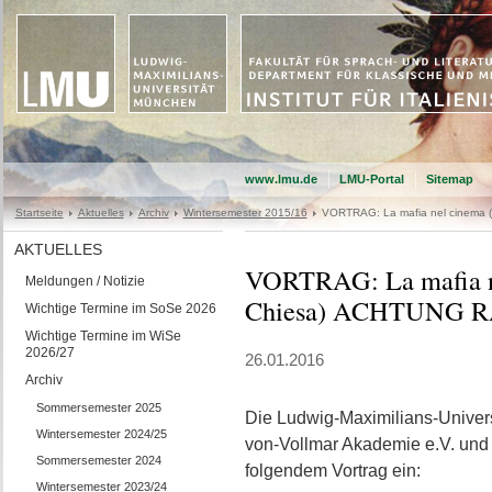
www.lmu.de
LMU-Portal
Sitemap
Startseite
Aktuelles
Archiv
Wintersemester 2015/16
VORTRAG: La mafia nel cinem
AKTUELLES
VORTRAG: La mafia n
Meldungen / Notizie
Chiesa) ACHTUNG
Wichtige Termine im SoSe 2026
Wichtige Termine im WiSe
2026/27
26.01.2016
Archiv
Sommersemester 2025
Die Ludwig-Maximilians-Unive
Wintersemester 2024/25
von-Vollmar Akademie e.V. und
Sommersemester 2024
folgendem Vortrag ein:
Wintersemester 2023/24