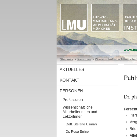
www.lm
Startseite
Personen
Wissenschaftliche Mitarbeite
AKTUELLES
Publ
KONTAKT
PERSONEN
Dr. ph
Professoren
Wissenschaftliche
Forsch
MitarbeiterInnen und
lite
LektorInnen
Verg
Dott. Stefano Usmari
Brie
Dr. Rosa Errico
Affe