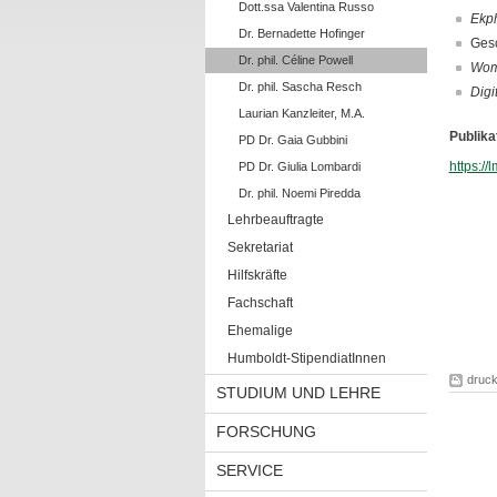
Dott.ssa Valentina Russo
Ekph
Dr. Bernadette Hofinger
Gesc
Dr. phil. Céline Powell
Wom
Dr. phil. Sascha Resch
Digi
Laurian Kanzleiter, M.A.
Publika
PD Dr. Gaia Gubbini
https:/
PD Dr. Giulia Lombardi
Dr. phil. Noemi Piredda
Lehrbeauftragte
Sekretariat
Hilfskräfte
Fachschaft
Ehemalige
Humboldt-StipendiatInnen
druc
STUDIUM UND LEHRE
FORSCHUNG
SERVICE