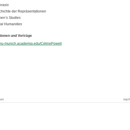
rasis
hichte der Repräsentationen
en’s Studies
tal Humanities
tionen und Vorträge
/lmu-munich.academia.edu/CélinePowell
ken
nach