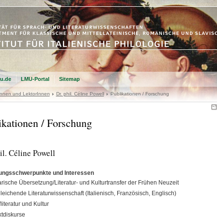
u.de
LMU-Portal
Sitemap
rInnen und LektorInnen
Dr. phil. Céline Powell
Publikationen / Forschung
ikationen / Forschung
il. Céline Powell
ungsschwerpunkte und Interessen
rarische Übersetzung/Literatur- und Kulturtransfer der Frühen Neuzeit
leichende Literaturwissenschaft (Italienisch, Französisch, Englisch)
fliteratur und Kultur
ktdiskurse