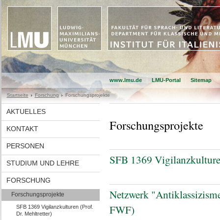
www.lmu.de
LMU-Portal
Sitemap
Startseite
Forschung
Forschungsprojekte
AKTUELLES
Forschungsprojekte
KONTAKT
PERSONEN
SFB 1369 Vigilanzkulturen
STUDIUM UND LEHRE
FORSCHUNG
Netzwerk "Antiklassizis
Forschungsprojekte
FWF)
SFB 1369 Vigilanzkulturen (Prof.
Dr. Mehltretter)