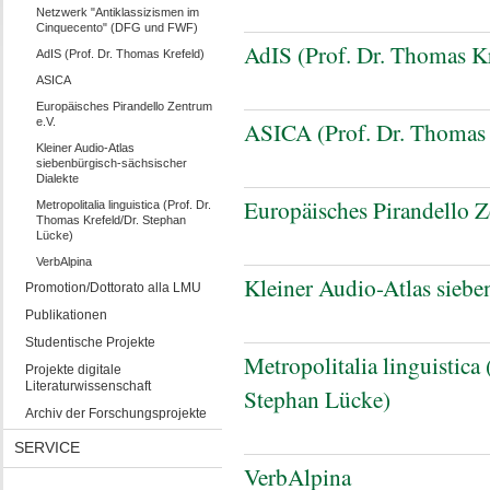
Netzwerk "Antiklassizismen im
Cinquecento" (DFG und FWF)
AdIS (Prof. Dr. Thomas Kr
AdIS (Prof. Dr. Thomas Krefeld)
ASICA
Europäisches Pirandello Zentrum
e.V.
ASICA (Prof. Dr. Thomas 
Kleiner Audio-Atlas
siebenbürgisch-sächsischer
Dialekte
Europäisches Pirandello Z
Metropolitalia linguistica (Prof. Dr.
Thomas Krefeld/Dr. Stephan
Lücke)
VerbAlpina
Kleiner Audio-Atlas siebe
Promotion/Dottorato alla LMU
Publikationen
Studentische Projekte
Metropolitalia linguistica
Projekte digitale
Literaturwissenschaft
Stephan Lücke)
Archiv der Forschungsprojekte
SERVICE
VerbAlpina