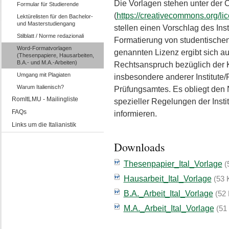
Die Vorlagen stehen unter der
Formular für Studierende
(
https://creativecommons.org/li
Lektürelisten für den Bachelor-
und Masterstudiengang
stellen einen Vorschlag des Insti
Stilblatt / Norme redazionali
Formatierung von studentischen
Word-Formatvorlagen
genannten Lizenz ergibt sich au
(Thesenpapiere, Hausarbeiten,
B.A.- und M.A.-Arbeiten)
Rechtsanspruch bezüglich der 
Umgang mit Plagiaten
insbesondere anderer Institute
Warum Italienisch?
Prüfungsamtes. Es obliegt den N
RomItLMU - Mailingliste
spezieller Regelungen der Inst
FAQs
informieren.
Links um die Italianistik
Downloads
Thesenpapier_Ital_Vorlage
(
Hausarbeit_Ital_Vorlage
(53 
B.A._Arbeit_Ital_Vorlage
(52
M.A._Arbeit_Ital_Vorlage
(51