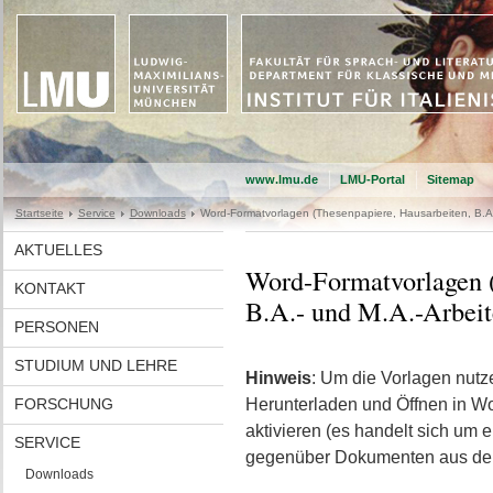
www.lmu.de
LMU-Portal
Sitemap
Startseite
Service
Downloads
Word-Formatvorlagen (Thesenpapiere, Hausarbeiten, B.A.
AKTUELLES
Word-Formatvorlagen (
KONTAKT
B.A.- und M.A.-Arbeit
PERSONEN
STUDIUM UND LEHRE
Hinweis
: Um die Vorlagen nut
FORSCHUNG
Herunterladen und Öffnen in Wor
aktivieren (es handelt sich um
SERVICE
gegenüber Dokumenten aus dem 
Downloads