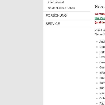
international
Neben
Studentisches Leben
Achtung
FORSCHUNG
der Zen
(und de
SERVICE
Zum Hau
Nebenfä
Anti
Deut
Digi
Evan
Geo
Gesc
Info
Kath
Kom
Kuns
Nach
Orth
Päda