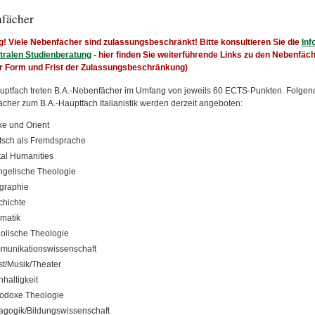
fächer
! Viele Nebenfächer sind zulassungsbeschränkt! Bitte konsultieren Sie die
Inf
tralen Studienberatung
- hier finden Sie weiterführende Links zu den Nebenfäc
r Form und Frist der Zulassungsbeschränkung)
ptfach treten B.A.-Nebenfächer im Umfang von jeweils 60 ECTS-Punkten. Folgen
cher zum B.A.-Hauptfach Italianistik werden derzeit angeboten:
ke und Orient
sch als Fremdsprache
tal Humanities
gelische Theologie
graphie
hichte
rmatik
olische Theologie
munikationswissenschaft
t/Musik/Theater
haltigkeit
odoxe Theologie
gogik/Bildungswissenschaft