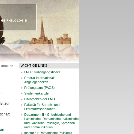
WICHTIGE LINKS
drucken
LMU-Studiengangsfinder
Referat Internationale
Angelegenheiten
Prüfungsamt (PAGS)
m
Studentenkanzlei
Bibliotheken der LMU
B. zur
Fakultät für Sprach- und
Literaturwissenschaft
schaft
Department II - Griechische und
Lateinische, Romanische, Italienische
und Slavische Philologie, Sprachen
und Kommunikation
lan
Institut für Romanische Philologie