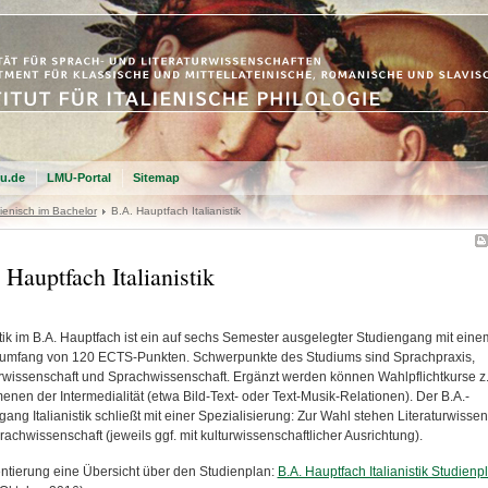
u.de
LMU-Portal
Sitemap
lienisch im Bachelor
B.A. Hauptfach Italianistik
 Hauptfach Italianistik
istik im B.A. Hauptfach ist ein auf sechs Semester ausgelegter Studiengang mit eine
mfang von 120 ECTS-Punkten. Schwerpunkte des Studiums sind Sprachpraxis,
urwissenschaft und Sprachwissenschaft. Ergänzt werden können Wahlpflichtkurse z.
nen der Intermedialität (etwa Bild-Text- oder Text-Musik-Relationen). Der B.A.-
ang Italianistik schließt mit einer Spezialisierung: Zur Wahl stehen Literaturwissen
achwissenschaft (jeweils ggf. mit kulturwissenschaftlicher Ausrichtung).
entierung eine Übersicht über den Studienplan:
B.A. Hauptfach Italianistik Studienp