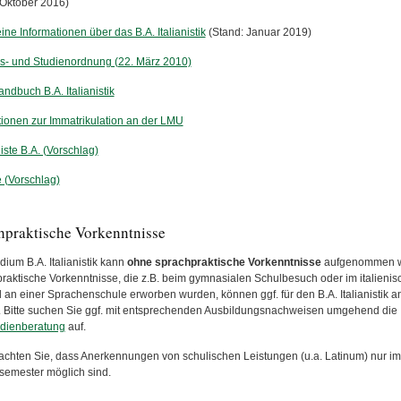
 Oktober 2016)
ne Informationen über das B.A. Italianistik
(Stand: Januar 2019)
s- und Studienordnung (22. März 2010)
ndbuch B.A. Italianistik
tionen zur Immatrikulation an der LMU
iste B.A. (Vorschlag)
e (Vorschlag)
hpraktische Vorkenntnisse
dium B.A. Italianistik kann
ohne sprachpraktische Vorkenntnisse
aufgenommen w
raktische Vorkenntnisse, die z.B. beim gymnasialen Schulbesuch oder im italienis
 an einer Sprachenschule erworben wurden, können ggf. für den B.A. Italianistik a
 Bitte suchen Sie ggf. mit entsprechenden Ausbildungsnachweisen umgehend die
dienberatung
auf.
eachten Sie, dass Anerkennungen von schulischen Leistungen (u.a. Latinum) nur im
semester möglich sind.