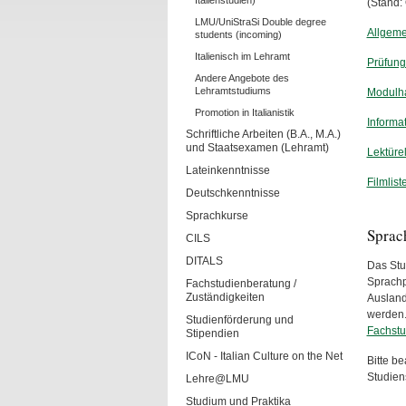
Italienstudien)
(Stand:
LMU/UniStraSi Double degree
Allgemei
students (incoming)
Italienisch im Lehramt
Prüfung
Andere Angebote des
Lehramtstudiums
Modulha
Promotion in Italianistik
Informa
Schriftliche Arbeiten (B.A., M.A.)
und Staatsexamen (Lehramt)
Lektürel
Lateinkenntnisse
Filmlist
Deutschkenntnisse
Sprachkurse
Sprac
CILS
DITALS
Das Stu
Sprachp
Fachstudienberatung /
Zuständigkeiten
Ausland
werden.
Studienförderung und
Fachstu
Stipendien
ICoN - Italian Culture on the Net
Bitte b
Studien
Lehre@LMU
Studium und Praktika