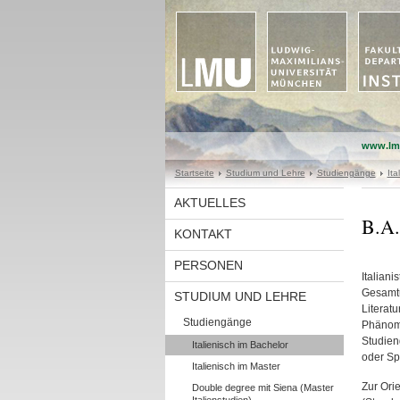
www.lm
Startseite
Studium und Lehre
Studiengänge
Ita
AKTUELLES
B.A.
KONTAKT
PERSONEN
Italian
Gesamtu
STUDIUM UND LEHRE
Literat
Studiengänge
Phänome
Studieng
Italienisch im Bachelor
oder Spr
Italienisch im Master
Zur Ori
Double degree mit Siena (Master