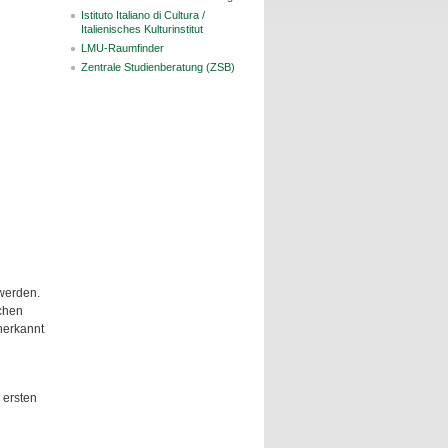
Istituto Italiano di Cultura /
Italienisches Kulturinstitut
LMU-Raumfinder
Zentrale Studienberatung (ZSB)
erden.
chen
nerkannt
 ersten